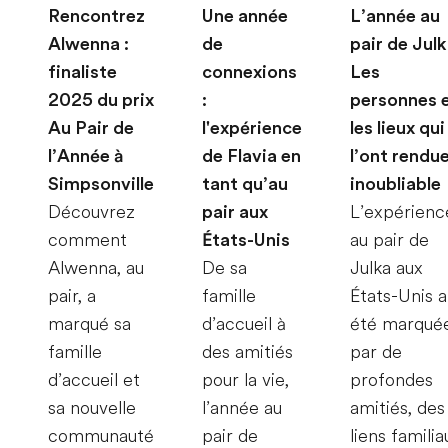
Rencontrez
Une année
L’année au
Alwenna :
de
pair de Julk
finaliste
connexions
Les
2025 du prix
:
personnes 
Au Pair de
l'expérience
les lieux qui
l’Année à
de Flavia en
l’ont rendu
Simpsonville
tant qu’au
inoubliable
Découvrez
pair aux
L’expérienc
comment
États-Unis
au pair de
Alwenna, au
De sa
Julka aux
pair, a
famille
États-Unis a
marqué sa
d’accueil à
été marqué
famille
des amitiés
par de
d’accueil et
pour la vie,
profondes
sa nouvelle
l’année au
amitiés, des
communauté
pair de
liens familia